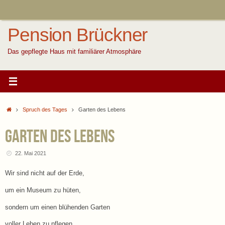
Zum
Inhalt
springen
Pension Brückner
Das gepflegte Haus mit familiärer Atmosphäre
Start
Spruch des Tages
Garten des Lebens
Garten des Lebens
22. Mai 2021
Wir sind nicht auf der Erde,
um ein Museum zu hüten,
sondern um einen blühenden Garten
voller Leben zu pflegen.