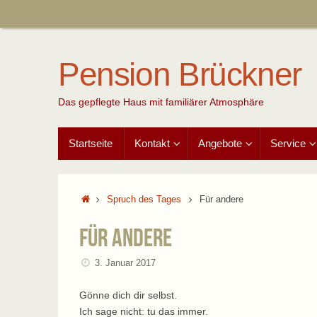
Zum
Inhalt
springen
Pension Brückner
Das gepflegte Haus mit familiärer Atmosphäre
Zum
Startseite
Kontakt
Angebote
Service
Inhalt
springen
Start
Spruch des Tages
Für andere
Für andere
3. Januar 2017
Gönne dich dir selbst.
Ich sage nicht: tu das immer.