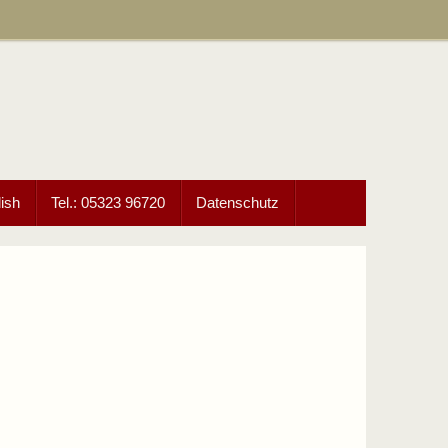
ish
Tel.: 05323 96720
Datenschutz