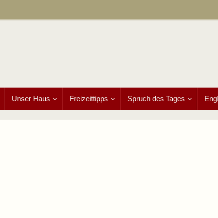
Unser Haus
Freizeittipps
Spruch des Tages
Engl