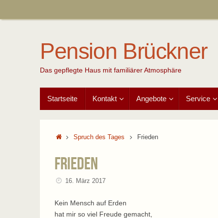
Zum
Inhalt
springen
Pension Brückner
Das gepflegte Haus mit familiärer Atmosphäre
Zum
Startseite
Kontakt
Angebote
Service
Inhalt
springen
Start
Spruch des Tages
Frieden
Frieden
16. März 2017
Kein Mensch auf Erden
hat mir so viel Freude gemacht,