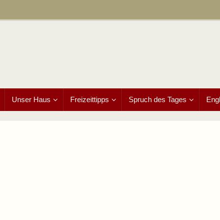
Unser Haus
Freizeittipps
Spruch des Tages
Engl