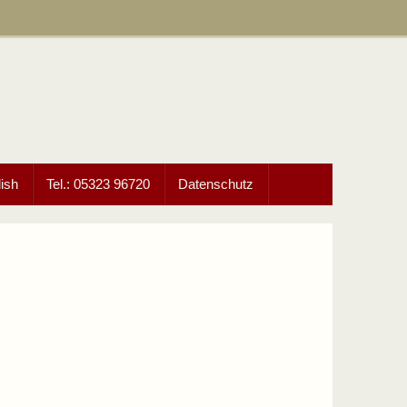
ish
Tel.: 05323 96720
Datenschutz