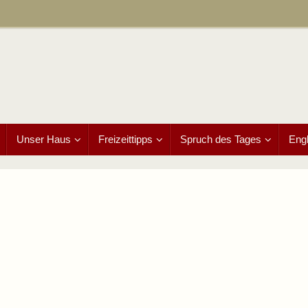
Unser Haus
Freizeittipps
Spruch des Tages
Engl