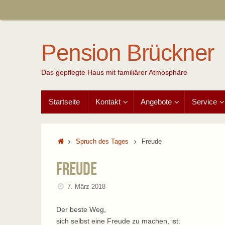
Zum
Inhalt
springen
Pension Brückner
Das gepflegte Haus mit familiärer Atmosphäre
Zum
Startseite
Kontakt
Angebote
Service
Inhalt
springen
Start
Spruch des Tages
Freude
Freude
7. März 2018
Der beste Weg,
sich selbst eine Freude zu machen, ist: