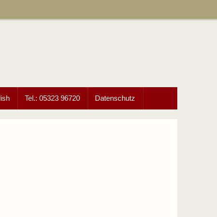
ish
Tel.: 05323 96720
Datenschutz