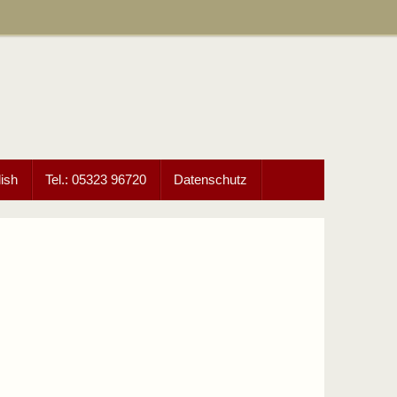
ish
Tel.: 05323 96720
Datenschutz