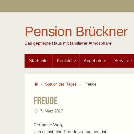
Zum
Inhalt
springen
Pension Brückner
Das gepflegte Haus mit familiärer Atmosphäre
Zum
Startseite
Kontakt
Angebote
Service
Inhalt
springen
Start
Spruch des Tages
Freude
Freude
7. März 2017
Der beste Weg,
sich selbst eine Freude zu machen, ist: