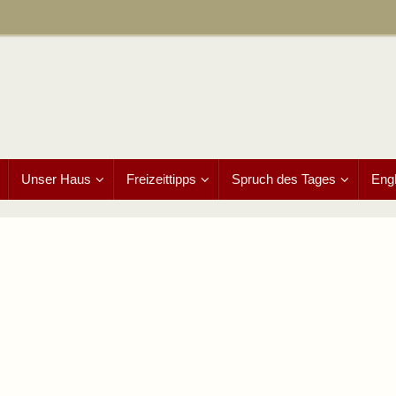
Unser Haus
Freizeittipps
Spruch des Tages
Engl