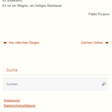
ist unbekannt.
Es ist ein Wagnis, ein heiliges Abenteuer.
Pablo Picasso
Von irdischen Dingen
Zeichen Gottes
Suche
Su
Suche
na
Impressum
Datenschutzerklärung