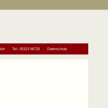
ish
Tel.: 05323 96720
Datenschutz