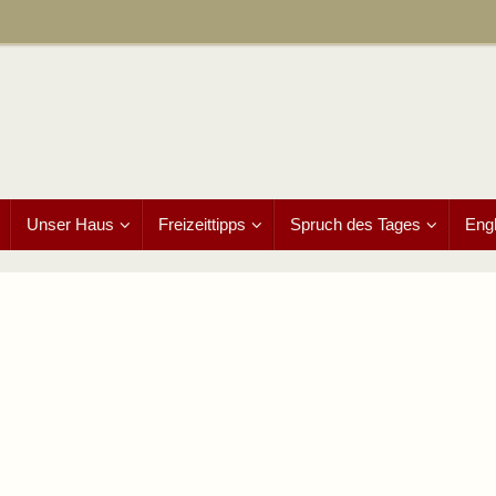
Unser Haus
Freizeittipps
Spruch des Tages
Engl