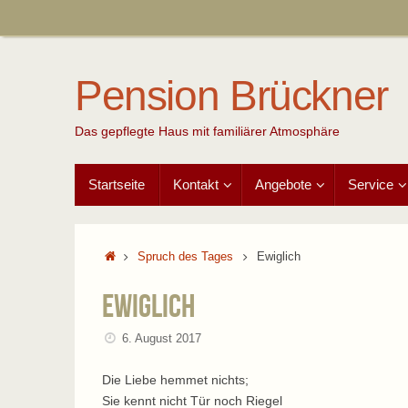
Zum
Inhalt
springen
Pension Brückner
Das gepflegte Haus mit familiärer Atmosphäre
Zum
Startseite
Kontakt
Angebote
Service
Inhalt
springen
Start
Spruch des Tages
Ewiglich
Ewiglich
6. August 2017
Die Liebe hemmet nichts;
Sie kennt nicht Tür noch Riegel