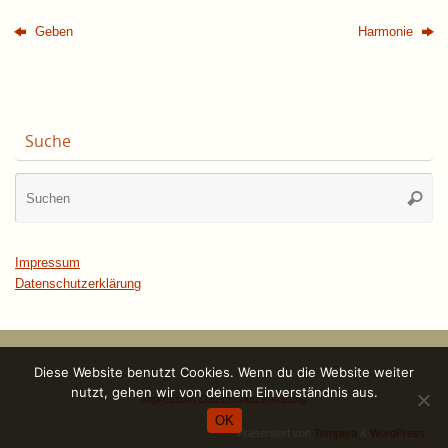
Geben
Harmonie
Suche
Su
Suche
na
Impressum
Datenschutzerklärung
Diese Website benutzt Cookies. Wenn du die Website weiter
nutzt, gehen wir von deinem Einverständnis aus.
Impressum
Datenschutzerklärung
OK
Präsentiert von
Tempera
&
WordPress.