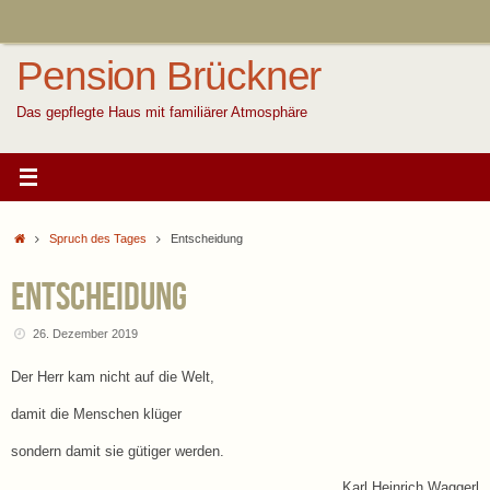
Zum
Inhalt
springen
Pension Brückner
Das gepflegte Haus mit familiärer Atmosphäre
Start
Spruch des Tages
Entscheidung
Entscheidung
26. Dezember 2019
Der Herr kam nicht auf die Welt,
damit die Menschen klüger
sondern damit sie gütiger werden.
Karl Heinrich Waggerl