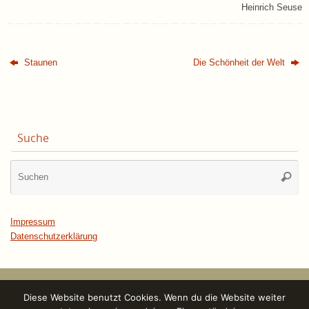
Heinrich Seuse
Staunen
Die Schönheit der Welt
Suche
Su
Suche
na
Impressum
Datenschutzerklärung
Diese Website benutzt Cookies. Wenn du die Website weiter