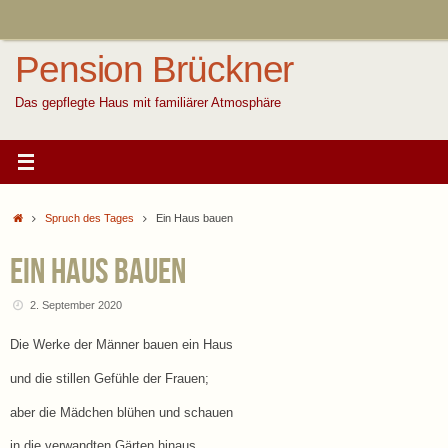
Zum
Inhalt
springen
Pension Brückner
Das gepflegte Haus mit familiärer Atmosphäre
Start
Spruch des Tages
Ein Haus bauen
Ein Haus bauen
2. September 2020
Die Werke der Männer bauen ein Haus
und die stillen Gefühle der Frauen;
aber die Mädchen blühen und schauen
in die verwandten Gärten hinaus.