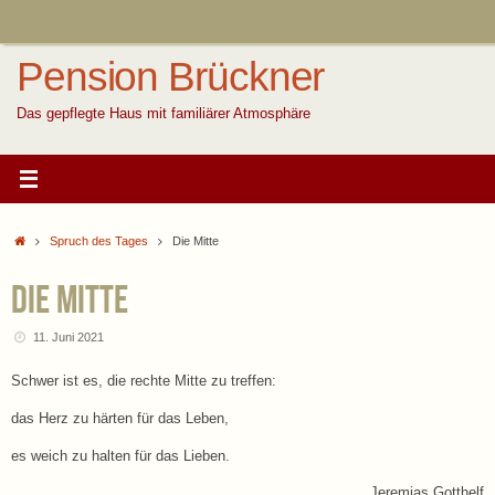
Zum
Inhalt
springen
Pension Brückner
Das gepflegte Haus mit familiärer Atmosphäre
Start
Spruch des Tages
Die Mitte
Die Mitte
11. Juni 2021
Schwer ist es, die rechte Mitte zu treffen:
das Herz zu härten für das Leben,
es weich zu halten für das Lieben.
Jeremias Gotthelf