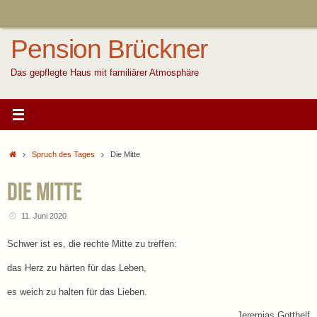
Zum
Inhalt
springen
Pension Brückner
Das gepflegte Haus mit familiärer Atmosphäre
Start
Spruch des Tages
Die Mitte
Die Mitte
11. Juni 2020
Schwer ist es, die rechte Mitte zu treffen:
das Herz zu härten für das Leben,
es weich zu halten für das Lieben.
Jeremias Gotthelf