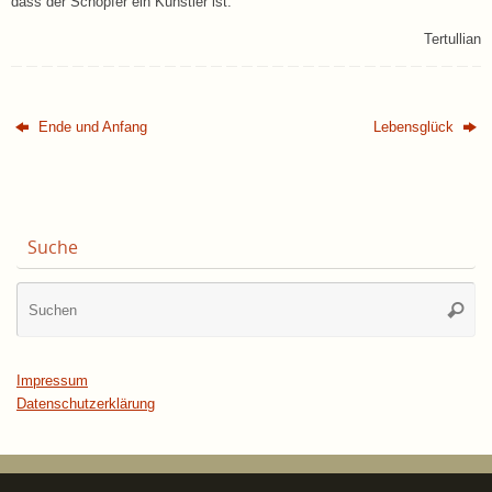
dass der Schöpfer ein Künstler ist.
Tertullian
Ende und Anfang
Lebensglück
Suche
Su
Suche
na
Impressum
Datenschutzerklärung