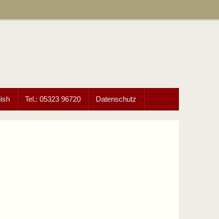
ish
Tel.: 05323 96720
Datenschutz