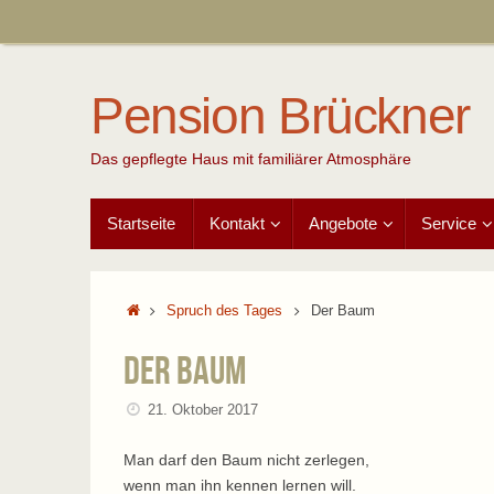
Zum
Inhalt
springen
Pension Brückner
Das gepflegte Haus mit familiärer Atmosphäre
Zum
Startseite
Kontakt
Angebote
Service
Inhalt
springen
Start
Spruch des Tages
Der Baum
Der Baum
21. Oktober 2017
Man darf den Baum nicht zerlegen,
wenn man ihn kennen lernen will.