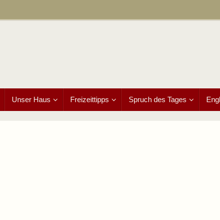
Unser Haus
Freizeittipps
Spruch des Tages
Engl