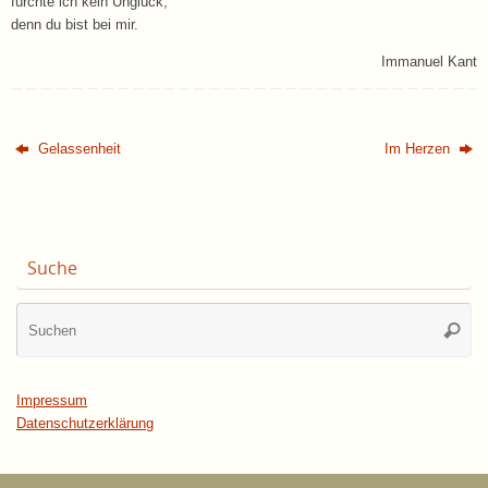
fürchte ich kein Unglück;
denn du bist bei mir.
Immanuel Kant
Gelassenheit
Im Herzen
Suche
Su
Suche
na
Impressum
Datenschutzerklärung