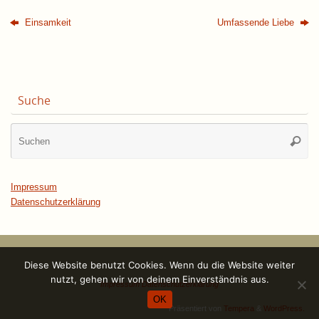
Einsamkeit
Umfassende Liebe
Suche
Su
Suche
na
Impressum
Datenschutzerklärung
Diese Website benutzt Cookies. Wenn du die Website weiter
nutzt, gehen wir von deinem Einverständnis aus.
Impressum
Datenschutzerklärung
OK
Präsentiert von
Tempera
&
WordPress.