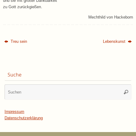
und sie mit großer Dankbarkeit
zu Gott zurückgießen.
Mechthild von Hackeborn
Treu sein
Lebenskunst
Suche
Su
Suche
na
Impressum
Datenschutzerklärung