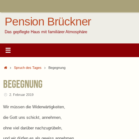
Zum
Inhalt
springen
Pension Brückner
Das gepflegte Haus mit familiärer Atmosphäre
Start
Spruch des Tages
Begegnung
Begegnung
2. Februar 2019
Wir müssen die Widerwärtigkeiten,
die Gott uns schickt, annehmen,
ohne viel darüber nachzugrübeln,
und wir dürfen es als gewiss annehmen,