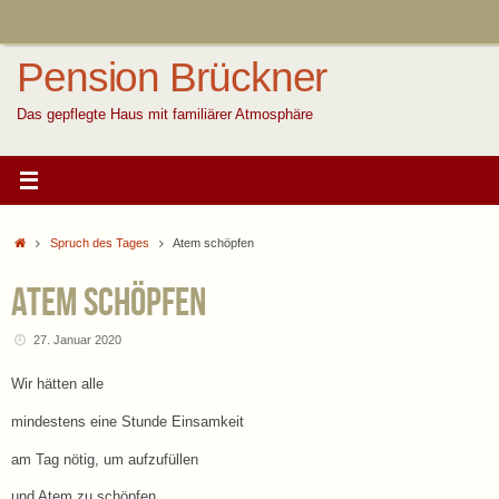
Zum
Inhalt
springen
Pension Brückner
Das gepflegte Haus mit familiärer Atmosphäre
Start
Spruch des Tages
Atem schöpfen
Atem schöpfen
27. Januar 2020
Wir hätten alle
mindestens eine Stunde Einsamkeit
am Tag nötig, um aufzufüllen
und Atem zu schöpfen.