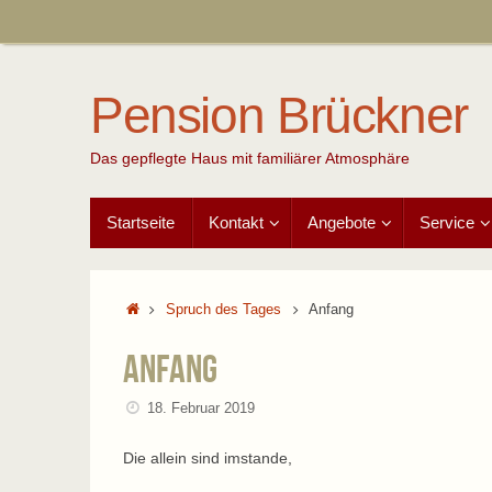
Zum
Inhalt
springen
Pension Brückner
Das gepflegte Haus mit familiärer Atmosphäre
Zum
Startseite
Kontakt
Angebote
Service
Inhalt
springen
Start
Spruch des Tages
Anfang
Anfang
18. Februar 2019
Die allein sind imstande,