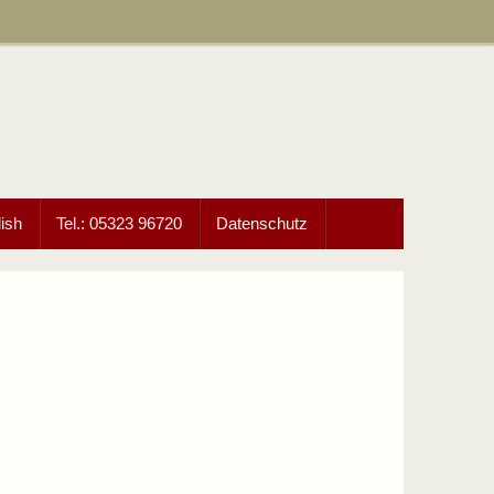
ish
Tel.: 05323 96720
Datenschutz