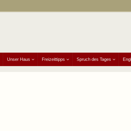
Unser Haus
Freizeittipps
Spruch des Tages
Engl