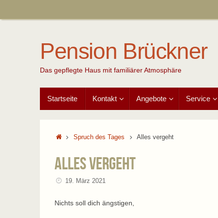
Zum
Inhalt
springen
Pension Brückner
Das gepflegte Haus mit familiärer Atmosphäre
Zum
Startseite
Kontakt
Angebote
Service
Inhalt
springen
Start
Spruch des Tages
Alles vergeht
Alles vergeht
19. März 2021
Nichts soll dich ängstigen,