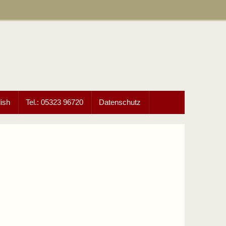
ish
Tel.: 05323 96720
Datenschutz