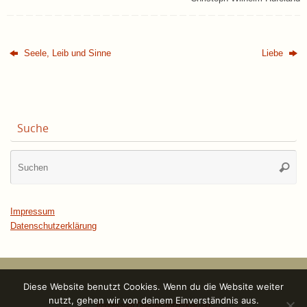
Seele, Leib und Sinne
Liebe
Suche
Su
Suche
na
Impressum
Datenschutzerklärung
Diese Website benutzt Cookies. Wenn du die Website weiter
nutzt, gehen wir von deinem Einverständnis aus.
Impressum
Datenschutzerklärung