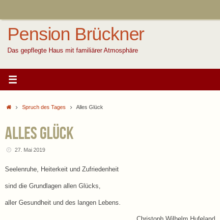
Zum
Inhalt
springen
Pension Brückner
Das gepflegte Haus mit familiärer Atmosphäre
Start
Spruch des Tages
Alles Glück
Alles Glück
27. Mai 2019
Seelenruhe, Heiterkeit und Zufriedenheit
sind die Grundlagen allen Glücks,
aller Gesundheit und des langen Lebens.
Christoph Wilhelm Hufeland